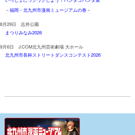
最新号を発行
－福岡・北九州市漫画ミュージアムの巻－
8月29日 志井公園
2025年1月6日更新
FREE PAPER
まつりみなみ2026
2025年1月1日に
Cocura
最新号を発行
9月6日 J:COM北九州芸術劇場 大ホール
北九州市長杯ストリートダンスコンテスト2026
2024年10月21日更新
FREE PAPER
10月20日に
『虹色八景』
の
最新号を発行
2024年10月1日更新
FREE PAPER
10月1日に
Cocura
若松物語
最新号を発行