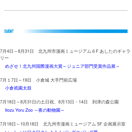
2025年10月1日更新
FREE PAPER
2025年10月1日に
Cocura
若松物語
最新号を発行
2025年7月1日更新
FREE PAPER
7月4日～8月31日 北九州市漫画ミュージアム６F あしたのギャラ
リー
2025年7月1日に
Cocura
めざせ！北九州国際漫画大賞～ジュニア部門受賞作品展～
最新号を発行
7月１7日～19日 小倉城 大手門前広場
2025年4月1日更新
FREE PAPER
小倉祇園太鼓
2025年4月1日に
Cocura
若松物語
7月18日～8月31日の土日祝、8月13日・14日 到津の森公園
最新号を発行
Itozu Yoru Zoo ～夜の動物園～
7月18日～10月18日 北九州市漫画ミュージアム 5F 企画展示室
2025年3月21日更新
FREE PAPER
いっしょにワクワクしよう！パンダコパンダ展
3月20日に
『虹色八景』
の